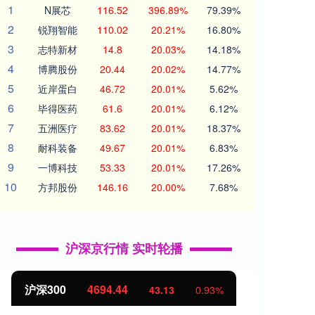
1
N展芯
116.52
396.89%
79.39%
2
锐翔智能
110.02
20.21%
16.80%
3
志特新材
14.8
20.03%
14.18%
4
博腾股份
20.44
20.02%
14.77%
5
近岸蛋白
46.72
20.01%
5.62%
6
毕得医药
61.6
20.01%
6.12%
7
五洲医疗
83.62
20.01%
18.37%
8
耐科装备
49.67
20.01%
6.83%
9
一博科技
53.33
20.01%
17.26%
10
方邦股份
146.16
20.00%
7.68%
沪深京行情 实时轮播
沪深300
4694.44
北证
43.13
0.93%