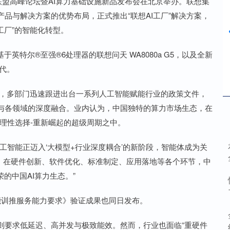
产业联盟高峰论坛暨AI算力基础设施新品发布会在北京举办。联想集
品与解决方案的优势布局，正式推出“联想AI工厂”解决方案，
工厂”的智能化转型。
英特尔®至强®6处理器的联想问天 WA8080a G5，以及全新
时代。
中，多部门迅速跟进出台一系列人工智能赋能行业的政策文件，
与各领域的深度融合。业内认为，中国独特的算力市场生态，在
理性选择-重新崛起的超级周期之中。
工智能正迈入‘大模型+行业深度耦合’的新阶段，智能体成为关
进阶。在硬件创新、软件优化、标准制定、应用落地等各个环节，中
的中国AI算力生态。”
能训推服务能力要求》验证成果也同日发布。
则要求低延迟、高并发与极致能效。然而，行业也面临“重硬件