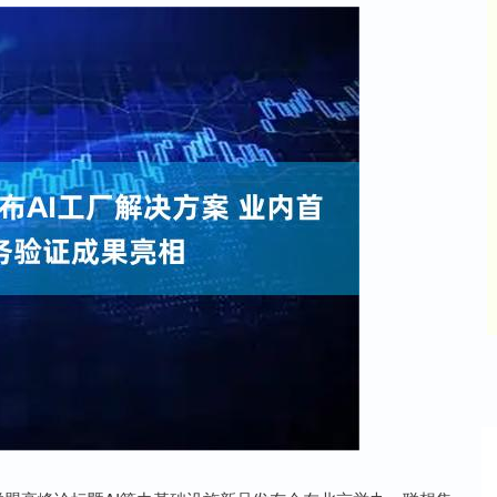
深证成指
14311.01
%
200.89
1.42%