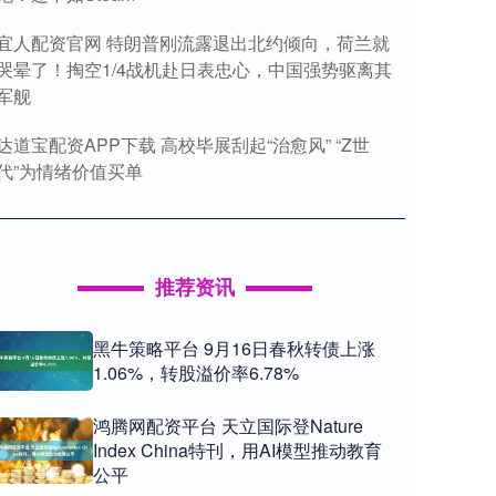
宜人配资官网 特朗普刚流露退出北约倾向，荷兰就
哭晕了！掏空1/4战机赴日表忠心，中国强势驱离其
军舰
达道宝配资APP下载 高校毕展刮起“治愈风” “Z世
代”为情绪价值买单
推荐资讯
黑牛策略平台 9月16日春秋转债上涨
1.06%，转股溢价率6.78%
鸿腾网配资平台 天立国际登Nature
Index China特刊，用AI模型推动教育
公平