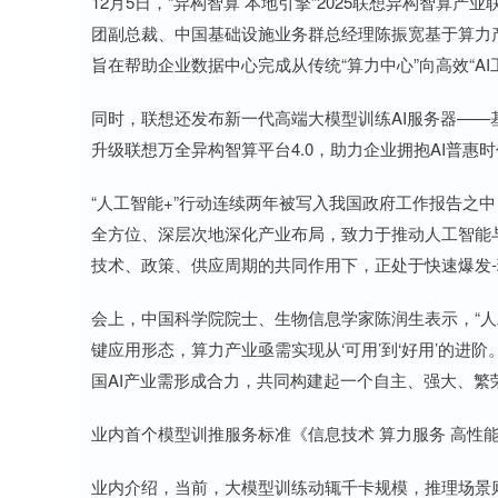
12月5日，“异构智算 本地引擎”2025联想异构智算
团副总裁、中国基础设施业务群总经理陈振宽基于算力产
旨在帮助企业数据中心完成从传统“算力中心”向高效“AI
同时，联想还发布新一代高端大模型训练AI服务器——基于
升级联想万全异构智算平台4.0，助力企业拥抱AI普惠
“人工智能+”行动连续两年被写入我国政府工作报告之
全方位、深层次地深化产业布局，致力于推动人工智能
技术、政策、供应周期的共同作用下，正处于快速爆发-
会上，中国科学院院士、生物信息学家陈润生表示，“人
键应用形态，算力产业亟需实现从‘可用’到‘好用’的
国AI产业需形成合力，共同构建起一个自主、强大、繁荣
业内首个模型训推服务标准《信息技术 算力服务 高性
业内介绍，当前，大模型训练动辄千卡规模，推理场景