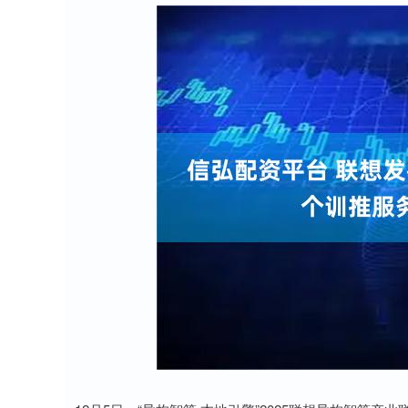
上证指数
3940.04
0
2.13%
39.68
1.02