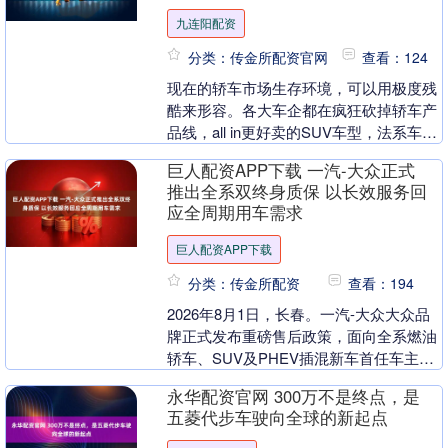
九连阳配资
分类：传金所配资官网
查看：124
现在的轿车市场生存环境，可以用极度残
酷来形容。各大车企都在疯狂砍掉轿车产
品线，all in更好卖的SUV车型，法系车更
是常年处于边缘化状态，销量持续低迷。
巨人配资APP下载 一汽-大众正式
曾经月....
推出全系双终身质保 以长效服务回
应全周期用车需求
巨人配资APP下载
分类：传金所配资
查看：194
2026年8月1日，长春。一汽-大众大众品
牌正式发布重磅售后政策，面向全系燃油
轿车、SUV及PHEV插混新车首任车主，
推出行业首创“整车+原装备件”全系双终身
永华配资官网 300万不是终点，是
质....
五菱代步车驶向全球的新起点