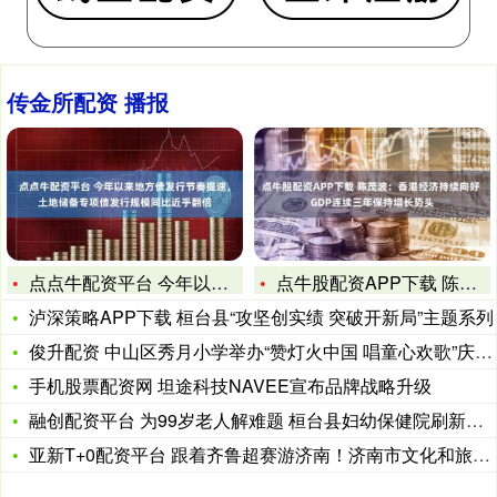
传金所配资 播报
点点牛配资平台 今年以来地方债发行节奏提速，土地储备专项债发
点牛股配资APP下载 陈茂波：香港经济持续向好 GDP连续三
泸深策略APP下载 桓台县“攻坚创实绩 突破开新局”主题系列
俊升配资 中山区秀月小学举办“赞灯火中国 唱童心欢歌”庆六一
手机股票配资网 坦途科技NAVEE宣布品牌战略升级
融创配资平台 为99岁老人解难题 桓台县妇幼保健院刷新高龄老
亚新T+0配资平台 跟着齐鲁超赛游济南！济南市文化和旅游局推