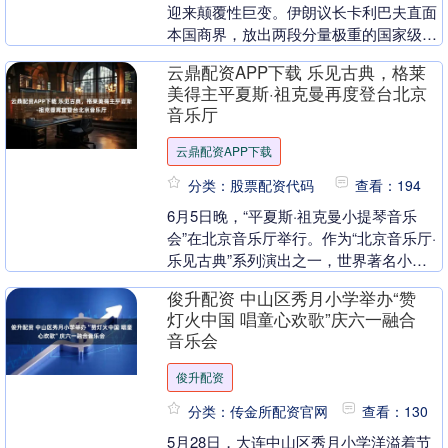
迎来颠覆性巨变。伊朗议长卡利巴夫直面
本国商界，放出两段分量极重的国家级表
态，直接改写中东未来博弈走向。总结下
云鼎配资APP下载 乐见古典，格莱
来就是：伊朗不打....
美得主平夏斯·祖克曼再度登台北京
音乐厅
云鼎配资APP下载
分类：股票配资代码
查看：194
6月5日晚，“平夏斯·祖克曼小提琴音乐
会”在北京音乐厅举行。作为“北京音乐厅·
乐见古典”系列演出之一，世界著名小提
琴家、中提琴家、指挥家平夏斯·祖克曼携
俊升配资 中山区秀月小学举办“赞
手钢琴家....
灯火中国 唱童心欢歌”庆六一融合
音乐会
俊升配资
分类：传金所配资官网
查看：130
5月28日，大连中山区秀月小学洋溢着节