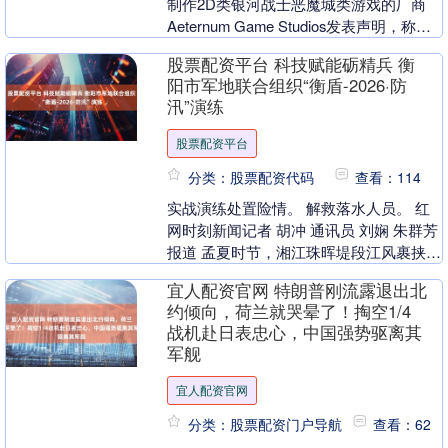
制作2D类银河战士恶魔城类游戏的厂商
Aeternum Game Studios发表声明，称对
零售商、发行合作伙伴以及实体收藏....
股票配资平台 科技赋能砺精兵 衡
阳市军地联合组织“衡盾-2026·防
汛”演练
股票配资平台
分类：股票配资代码
查看：114
实战演练处置险情。 解救落水人员。 红
网时刻新闻记者 胡冲 通讯员 刘娴 朱群芳
报道 孟夏时节，湘江珠晖堤段江风裹挟着
水汽。一声信号枪响划破长空，衡阳
宜人配资官网 特朗普刚流露退出北
市“衡盾....
约倾向，荷兰就哭晕了！掏空1/4
战机赴日表忠心，中国强势驱离其
军舰
宜人配资官网
分类：股票配资门户导航
查看：62