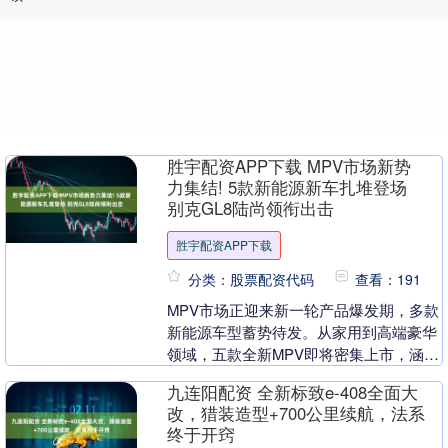
胜宇配资APP下载 MPV市场新势
力集结! 5款新能源新车扎堆登场
别克GL8陆尚领衔出击
胜宇配资APP下载
分类：股票配资代码
查看：191
MPV市场正迎来新一轮产品爆发期，多款
新能源车型蓄势待发。从家用到高端豪华
领域，五款全新MPV即将密集上市，涵盖
插混、增程及纯电多种动力形式，为消费
九连阳配资 全新标致e-408全面大
者提供多元化....
改，猎装造型+700公里续航，法系
终于开窍