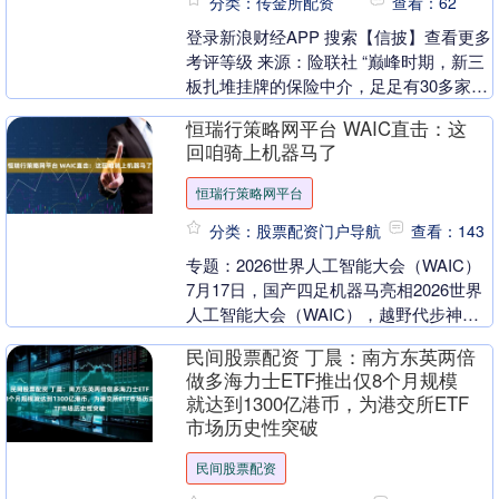
分类：传金所配资
查看：62
登录新浪财经APP 搜索【信披】查看更多
考评等级 来源：险联社 “巅峰时期，新三
板扎堆挂牌的保险中介，足足有30多家，
可短短几年过去，只剩下6家。” 2026
恒瑞行策略网平台 WAIC直击：这
年....
回咱骑上机器马了
恒瑞行策略网平台
分类：股票配资门户导航
查看：143
专题：2026世界人工智能大会（WAIC）
7月17日，国产四足机器马亮相2026世界
人工智能大会（WAIC），越野代步神器
来了。 新浪声明：所有会议实录均为
民间股票配资 丁晨：南方东英两倍
现....
做多海力士ETF推出仅8个月规模
就达到1300亿港币，为港交所ETF
市场历史性突破
民间股票配资