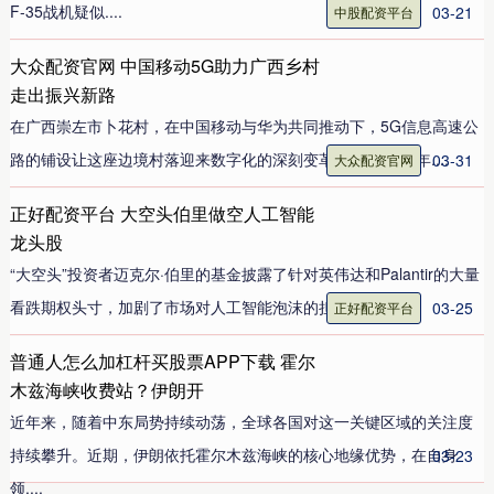
F-35战机疑似....
03-21
中股配资平台
大众配资官网 中国移动5G助力广西乡村
走出振兴新路
在广西崇左市卜花村，在中国移动与华为共同推动下，5G信息高速公
路的铺设让这座边境村落迎来数字化的深刻变革。截至2025年....
03-31
大众配资官网
正好配资平台 大空头伯里做空人工智能
龙头股
“大空头”投资者迈克尔·伯里的基金披露了针对英伟达和Palantir的大量
看跌期权头寸，加剧了市场对人工智能泡沫的担忧；....
03-25
正好配资平台
普通人怎么加杠杆买股票APP下载 霍尔
木兹海峡收费站？伊朗开
近年来，随着中东局势持续动荡，全球各国对这一关键区域的关注度
持续攀升。近期，伊朗依托霍尔木兹海峡的核心地缘优势，在自身
03-23
领....