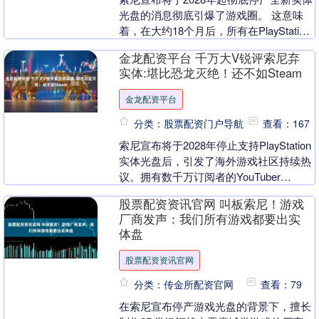
光盘的消息彻底引爆了游戏圈。 这意味
着，在大约18个月后，所有在PlayStation
平台发售的新游戏将只能通过PS S....
金龙配资平台 千万大V锐评索尼弃
实体:堪比恐龙灭绝！还不如Steam
金龙配资平台
分类：股票配资门户导航
查看：167
索尼宣布将于2028年停止支持PlayStation
实体光盘后，引发了海外游戏社区持续热
议。拥有数千万订阅者的YouTuber
penguinz0（玩家常称“耶....
股票配资资讯官网 叫板索尼！游戏
厂商发声：我们所有游戏都要出实
体盘
股票配资资讯官网
分类：传金所配资官网
查看：79
在索尼宣布停产游戏光盘的背景下，擅长