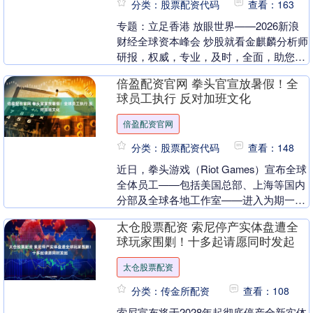
分类：股票配资代码
查看：163
专题：立足香港 放眼世界——2026新浪
财经全球资本峰会 炒股就看金麒麟分析师
研报，权威，专业，及时，全面，助您挖
掘潜力主题机会！ 7月16日，新浪财经
倍盈配资官网 拳头官宣放暑假！全
2026....
球员工执行 反对加班文化
倍盈配资官网
分类：股票配资代码
查看：148
近日，拳头游戏（Riot Games）宣布全球
全体员工——包括美国总部、上海等国内
分部及全球各地工作室——进入为期一周
的“暑假”模式，工作室整体工作暂停。
太仓股票配资 索尼停产实体盘遭全
202....
球玩家围剿！十多起请愿同时发起
太仓股票配资
分类：传金所配资
查看：108
索尼宣布将于2028年起彻底停产全新实体