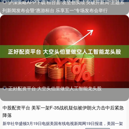
泸深策略APP下载 桓台县“攻坚创实绩 突破开新局”主题系
列新闻发布会暨“惠游桓台 乐享五一”专场发布会举行
正好配资平台 大空头伯里做空人工智能龙头股
中股配资平台 美军一架F-35战机疑似被伊朗火力击中后紧急
降落
新华社华盛顿3月19日电据美国有线电视新闻网19日报道，美国一架