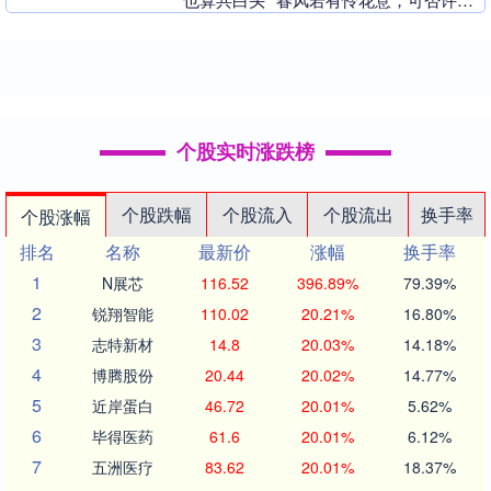
再少年”，最近有媒体报道，一批无典籍
记载、无史....
个股实时涨跌榜
个股跌幅
个股流入
个股流出
换手率
个股涨幅
排名
名称
最新价
涨幅
换手率
1
N展芯
116.52
396.89%
79.39%
2
锐翔智能
110.02
20.21%
16.80%
3
志特新材
14.8
20.03%
14.18%
4
博腾股份
20.44
20.02%
14.77%
5
近岸蛋白
46.72
20.01%
5.62%
6
毕得医药
61.6
20.01%
6.12%
7
五洲医疗
83.62
20.01%
18.37%