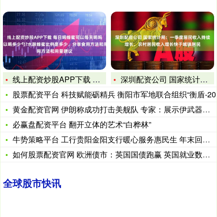
线上配资炒股APP下载 每日喝蜂蜜可以每天喝吗?一次可以喝多
深圳配资公司 国家统计局：一季度居民收入持续增长，农村居民收
股票配资平台 科技赋能砺精兵 衡阳市军地联合组织“衡盾-20
黄金配资官网 伊朗称成功打击美舰队 专家：展示伊武器突防能力
必赢盘配资平台 翻开立体的艺术“白桦林”
牛势策略平台 工行贵阳金阳支行暖心服务惠民生 年末回馈活动情
如何股票配资官网 欧洲债市：英国国债跑赢 英国就业数据疲软令
全球股市快讯