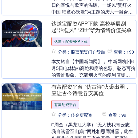
日的喜悦与歌声的温暖。一场以“赞灯火
中国 唱童心欢歌”为主题的庆六一融合音
乐会在校园内盛大举行。活动以美育教育
达道宝配资APP下载 高校毕展刮
为主线，深入....
起“治愈风” “Z世代”为情绪价值买单
达道宝配资APP下载
分类：股票配资门户导航
查看：190
本文转自【中国新闻网】； 中新网杭州6
月5日电(林波)高饱和度的色彩、憨态可掬
的青蛙形象、充满烟火气的便利店场
景……近日，中国美术学院毕业设计展上
有富配资平台 “伪古诗”火爆出圈，
一间名为“吉蛙....
应让古今诗意各安其位
有富配资平台
分类：传金所配资
查看：99
□周金（黑龙江大学）“无人扶我青云志，
我自踏雪至山巅”“两处相思同淋雪，此生
也算共白头”“春风若有怜花意，可否许我