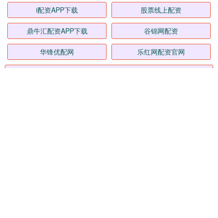
i配资APP下载
股票线上配资
鼎牛汇配资APP下载
谷锦网配资
华锋优配网
乐红网配资官网
全部话题标签
关注 传金所配资