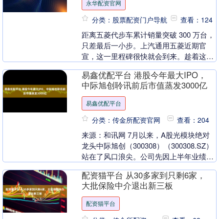
永华配资官网
分类：股票配资门户导航
查看：124
距离五菱代步车累计销量突破 300 万台，
只差最后一小步。上汽通用五菱近期官
宣，这一里程碑很快就会到来。趁着这个
节点，五菱同步推进两件事：一款新车登
易鑫优配平台 港股今年最大IPO，
陆印尼市场，....
中际旭创聆讯前后市值蒸发3000亿
易鑫优配平台
分类：传金所配资官网
查看：204
来源：和讯网 7月以来，A股光模块绝对
龙头中际旭创（300308）（300308.SZ）
站在了风口浪尖。公司先因上半年业绩预
告披露等就让市场一身冷汗，就在股市
配资猫平台 从30多家到只剩6家，
持....
大批保险中介退出新三板
配资猫平台