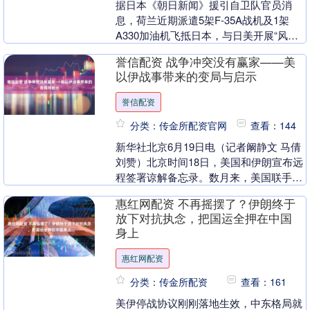
据日本《朝日新闻》援引自卫队官员消
息，荷兰近期派遣5架F-35A战机及1架
A330加油机飞抵日本，与日美开展“风车
卫士”联合军演，这一行动令日方官员直
誉信配资 战争冲突没有赢家——美
呼“着实令....
以伊战事带来的变局与启示
誉信配资
分类：传金所配资官网
查看：144
新华社北京6月19日电（记者阚静文 马倩
刘赞）北京时间18日，美国和伊朗宣布远
程签署谅解备忘录。数月来，美国联手以
色列军事打击伊朗引发的地区冲突和对峙
惠红网配资 不再摇摆了？伊朗终于
僵局，由....
放下对抗执念，把国运全押在中国
身上
惠红网配资
分类：传金所配资
查看：161
美伊停战协议刚刚落地生效，中东格局就