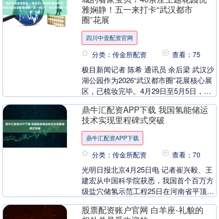
雅娴静！五一来打卡“武汉都市
圈”花展
四川中壹配资官网
分类：传金所配资
查看：75
极目新闻记者 陈希 通讯员 余后梁 武汉沙
湖公园作为2026“武汉都市圈”花展核心展
区，已梳妆完毕。4月29日至5月5日，沙
湖畔崛起的40余座主题花园，以美艳之....
鼎牛汇配资APP下载 我国氢能储运
技术实现里程碑式突破
鼎牛汇配资APP下载
分类：传金所配资
查看：70
光明日报北京4月25日电 记者崔兴毅、王
建宏从中国科学院获悉，我国首个百万方
级盐穴储氢示范工程25日在河南省平顶山
市正式投产运行。这一重大工程补齐了氢
股票配资账户官网 白羊座-礼貌的
能大规模、....