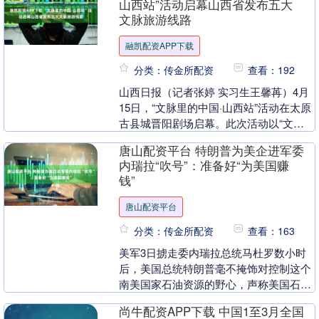
山西站”活动启幕山西省发布五大
文脉旅游线路
融凯配资APP下载
分类：传金所配资
查看：192
山西日报（记者张婷 实习生王馨苒）4月
15日，“文脉里的中国·山西站”活动在太原
古县城晋阳剧场启幕。此次活动以“文脉
IP+平台赋能+达人创作”模式打造，现场
唐山配资平台 特朗普为美企进军委
发布....
内瑞拉“吹号”：准备好“为美国赚
钱”
唐山配资平台
分类：传金所配资
查看：163
美军3日掳走委内瑞拉总统马杜罗数小时
后，美国总统特朗普毫不掩饰对控制这个
南美国家石油资源的野心，声称美国石油
企业已做好在委内瑞拉大举投资的准备，
尚牛配资APP下载 中国1至3月全国
以恢复委石油出口....