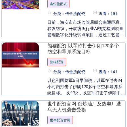
鑫恒盈配资
分类：传金所配资
查看：191
日前，海安市市场监管局联合南通巨联、
联发纺织，开展纺织行业Al视觉检测质量
管理数字化升级试点项目，通过工艺管控
系统与AI视觉质检系统结合，构建“物联网
熊猫配资 以军称打击伊朗120多个
+机器视觉....
防空和导弹系统目标
熊猫配资
分类：传金所配资
查看：141
以色列国防军5日早间说，以军在过去24
小时内打击了伊朗120多个防空和导弹系
统目标。 以军说，以空军打击了伊朗中部
和西部地区120多个目标，其中包括伊朗
世牛配资官网 俄炼油厂及热电厂遭
伊斯兰革....
乌无人机袭击受损
世牛配资官网