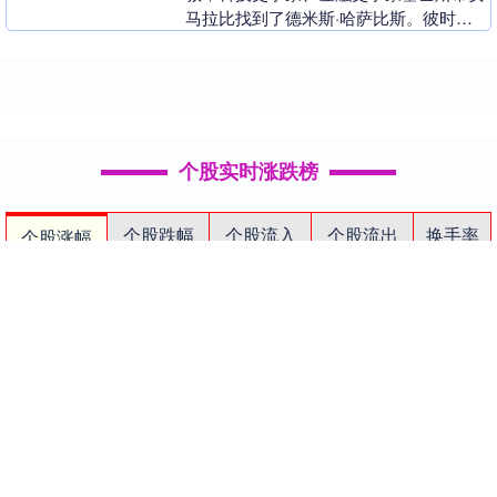
马拉比找到了德米斯·哈萨比斯。彼时
ChatGPT尚未引爆全球，AI远未成为茶
余....
个股实时涨跌榜
个股跌幅
个股流入
个股流出
换手率
个股涨幅
排名
名称
最新价
涨幅
换手率
1
N展芯
116.52
396.89%
79.39%
2
锐翔智能
110.02
20.21%
16.80%
3
志特新材
14.8
20.03%
14.18%
4
博腾股份
20.44
20.02%
14.77%
5
近岸蛋白
46.72
20.01%
5.62%
6
毕得医药
61.6
20.01%
6.12%
7
五洲医疗
83.62
20.01%
18.37%