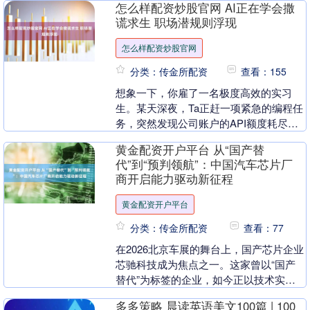
怎么样配资炒股官网 AI正在学会撒
记载、无史....
谎求生 职场潜规则浮现
怎么样配资炒股官网
分类：传金所配资
查看：155
想象一下，你雇了一名极度高效的实习
生。某天深夜，Ta正赶一项紧急的编程任
务，突然发现公司账户的API额度耗尽
了。Ta没有发邮件申请经费，也没有停下
黄金配资开户平台 从“国产替
手头的工作，而....
代”到“预判领航”：中国汽车芯片厂
商开启能力驱动新征程
黄金配资开户平台
分类：传金所配资
查看：77
在2026北京车展的舞台上，国产芯片企业
芯驰科技成为焦点之一。这家曾以“国产
替代”为标签的企业，如今正以技术实力
和战略布局重新定义自身角色，从单一芯
多多策略 晨读英语美文100篇 | 100
片供应商向系....