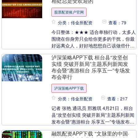
相处总是受欢迎的
股票配资账户官网
分类：传金所配资
查看：79
今日整体：★★★ 适合单独行动，太多人
围绕在你身旁只会给你更多的干扰，你最
好远离众人，好好地想想自己该做些什
么。心中的不满只能留给自己，别到处投
泸深策略APP下载 桓台县“攻坚创
诉，当心造成误解....
实绩 突破开新局”主题系列新闻发
布会暨“惠游桓台 乐享五一”专场发
布会举行
泸深策略APP下载
分类：传金所配资
查看：217
记者 张艳 通讯员 邢雅琪 4月21日，桓台
县“攻坚创实绩 突破开新局”主题系列新闻
发布会暨“惠游桓台 乐享五一”专场发布会
举行，桓台县文化和旅游局、山东马踏
融凯配资APP下载 “文脉里的中国·
湖....