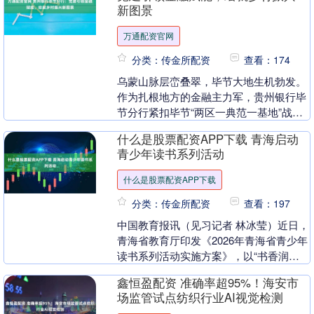
新图景
万通配资官网
分类：传金所配资
查看：174
乌蒙山脉层峦叠翠，毕节大地生机勃发。
作为扎根地方的金融主力军，贵州银行毕
节分行紧扣毕节“两区一典范一基地”战略
定位，全力推进抓党建促乡村振兴，不断
什么是股票配资APP下载 青海启动
将党组织政治优....
青少年读书系列活动
什么是股票配资APP下载
分类：传金所配资
查看：197
中国教育报讯（见习记者 林冰莹）近日，
青海省教育厅印发《2026年青海省青少年
读书系列活动实施方案》，以“书香润江
源，阅享新时代”为主题，启动青少年读
鑫恒盈配资 准确率超95%！海安市
书系列活动....
场监管试点纺织行业AI视觉检测