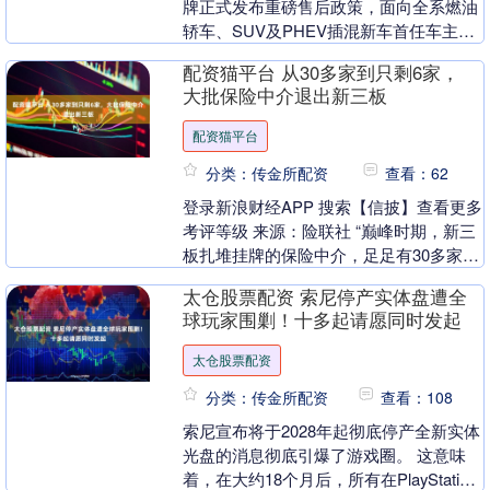
牌正式发布重磅售后政策，面向全系燃油
轿车、SUV及PHEV插混新车首任车主，
推出行业首创“整车+原装备件”全系双终身
配资猫平台 从30多家到只剩6家，
质....
大批保险中介退出新三板
配资猫平台
分类：传金所配资
查看：62
登录新浪财经APP 搜索【信披】查看更多
考评等级 来源：险联社 “巅峰时期，新三
板扎堆挂牌的保险中介，足足有30多家，
可短短几年过去，只剩下6家。” 2026
太仓股票配资 索尼停产实体盘遭全
年....
球玩家围剿！十多起请愿同时发起
太仓股票配资
分类：传金所配资
查看：108
索尼宣布将于2028年起彻底停产全新实体
光盘的消息彻底引爆了游戏圈。 这意味
着，在大约18个月后，所有在PlayStation