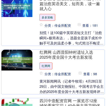
篇治愈英语美文，短而美，读一遍
就入心
多多策略
分类：传金所配资
查看：181
别慌！这100篇中英双语短文主打「治愈
瞬间+极简表达」，选题全是孩子成长中
触手可及的温柔小事，句式简洁不晦涩，
既能积累写作加分句型，又能练准发音、
红腾网 山西昔阳钟村遗址入选
养成语感，读一....
2025年度全国十大考古新发现
红腾网
分类：传金所配资
查看：98
黄河新闻网讯（记者牛牧瑶）4月28日至
29日，由中国文物报社、中国考古学会主
办的2025年度全国十大考古新发现终评会
在北京举行。经项目汇报会、综合评议，
四川中壹配资官网 一展览尽12座
最终评委....
城的看家宝贝！40余座主题花园优