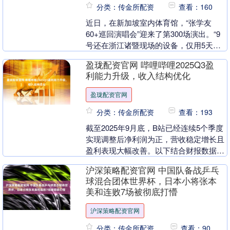
分类：传金所配资
查看：160
近日，在新加坡室内体育馆，“张学友
60+巡回演唱会”迎来了第300场演出。“9
号还在浙江诸暨现场的设备，仅用5天时
间就完成了打包、核对、清关、转运等全
盈珑配资官网 哔哩哔哩2025Q3盈
环节操作，....
利能力升级，收入结构优化
盈珑配资官网
分类：传金所配资
查看：193
截至2025年9月底，B站已经连续5个季度
实现调整后净利润为正，营收稳定增长且
盈利表现大幅改善。以下结合财报数据，
从整体业绩表现、业务收入结构现状及未
沪深策略配资官网 中国队备战乒乓
来趋势三方....
球混合团体世界杯，日本小将张本
美和连败7场被彻底打懵
沪深策略配资官网
分类：传金所配资
查看：90