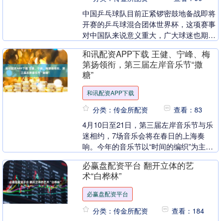
中国乒乓球队目前正紧锣密鼓地备战即将
开赛的乒乓球混合团体世界杯，这项赛事
对中国队来说意义重大，广大球迷也期待
中国队能在赛场上展现顶尖实力。这次比
和讯配资APP下载 王健、宁峰、梅
赛压力不小，尤其....
第扬领衔，第三届左岸音乐节“撒
糖”
和讯配资APP下载
分类：传金所配资
查看：83
4月10日至21日，第三届左岸音乐节与乐
迷相约，7场音乐会将在春日的上海奏
响。今年的音乐节以“时间的编织”为主
题，艺术总监左章定下基调：邀请最好的
必赢盘配资平台 翻开立体的艺
音乐家演奏最好....
术“白桦林”
必赢盘配资平台
分类：传金所配资
查看：184