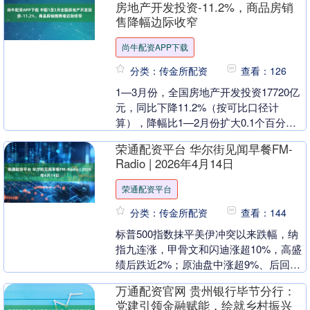
房地产开发投资-11.2%，商品房销
售降幅边际收窄
尚牛配资APP下载
分类：传金所配资
查看：126
1—3月份，全国房地产开发投资17720亿
元，同比下降11.2%（按可比口径计
算），降幅比1—2月份扩大0.1个百分
点。 1—3月份，新建商品房销售面积
荣通配资平台 华尔街见闻早餐FM-
1952....
Radio | 2026年4月14日
荣通配资平台
分类：传金所配资
查看：144
标普500指数抹平美伊冲突以来跌幅，纳
指九连涨，甲骨文和闪迪涨超10%，高盛
绩后跌近2%；原油盘中涨超9%、后回吐
过半涨幅；离岸人民币盘中涨破6.82创三
万通配资官网 贵州银行毕节分行：
年新高....
党建引领金融赋能，绘就乡村振兴