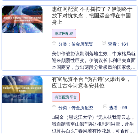
平台发售的新游戏将只能通过PS S....
惠红网配资 不再摇摆了？伊朗终于
放下对抗执念，把国运全押在中国
身上
惠红网配资
分类：传金所配资
查看：161
美伊停战协议刚刚落地生效，中东格局就
迎来颠覆性巨变。伊朗议长卡利巴夫直面
本国商界，放出两段分量极重的国家级表
态，直接改写中东未来博弈走向。总结下
有富配资平台 “伪古诗”火爆出圈，
来就是：伊朗不打....
应让古今诗意各安其位
有富配资平台
分类：传金所配资
查看：99
□周金（黑龙江大学）“无人扶我青云志，
我自踏雪至山巅”“两处相思同淋雪，此生
也算共白头”“春风若有怜花意，可否许我
再少年”，最近有媒体报道，一批无典籍