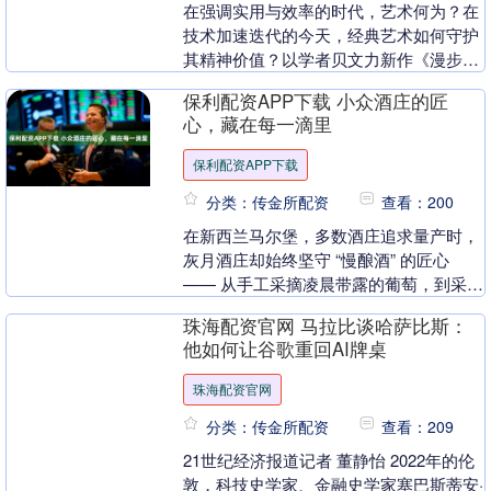
在强调实用与效率的时代，艺术何为？在
技术加速迭代的今天，经典艺术如何守护
其精神价值？以学者贝文力新作《漫步白
桦林：插图本俄罗斯艺术史》出版为契
保利配资APP下载 小众酒庄的匠
机，近日在华东师范....
心，藏在每一滴里
保利配资APP下载
分类：传金所配资
查看：200
在新西兰马尔堡，多数酒庄追求量产时，
灰月酒庄却始终坚守 “慢酿酒” 的匠心
—— 从手工采摘凌晨带露的葡萄，到采用
野生酵母发酵保留品种原味，再到法国旧
珠海配资官网 马拉比谈哈萨比斯：
橡木桶中 ....
他如何让谷歌重回AI牌桌
珠海配资官网
分类：传金所配资
查看：209
21世纪经济报道记者 董静怡 2022年的伦
敦，科技史学家、金融史学家塞巴斯蒂安·