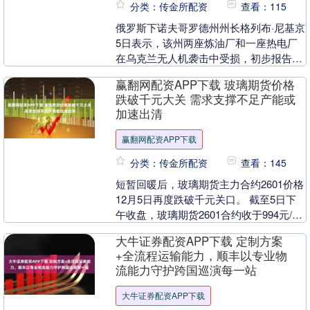
分类：传金所配资
查看：115
俄罗斯下诺夫哥罗德州州长格列布·尼基京
5日表示，该州两座炼油厂和一座热电厂
在乌克兰无人机袭击中受损，初步报告显
示无人伤亡。....
赢翻网配资APP下载 玻璃期货价格
跌破千元大关 需求支撑不足产能或
加速出清
赢翻网配资APP下载
分类：传金所配资
查看：145
短暂回暖后，玻璃期货主力合约2601价格
12月5日再度跌破千元关口。 截至5日下
午收盘，玻璃期货2601合约收于994元/
吨。此前在11月下旬，该主力合约最低
大牛证券配资APP下载 定制方案
报....
+全流程运输能力，顺丰以专业物
流能力守护跨国巡演每一站
大牛证券配资APP下载