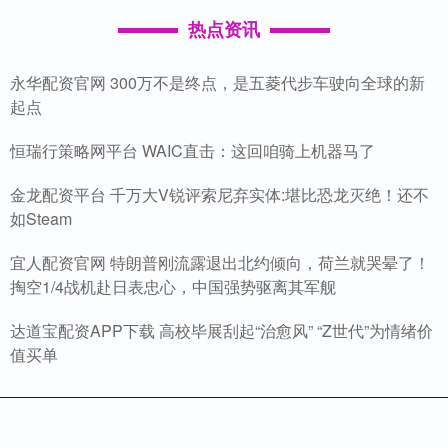
热点资讯
永华配资官网 300万不是终点，是五菱代步车驶向全球的新
起点
恒瑞行策略网平台 WAIC直击：这回咱骑上机器马了
金龙配资平台 千万大V锐评索尼弃实体:堪比恐龙灭绝！还不
如Steam
宜人配资官网 特朗普刚流露退出北约倾向，荷兰就哭晕了！
掏空1/4战机赴日表忠心，中国强势驱离其军舰
达道宝配资APP下载 高校毕展刮起“治愈风” “Z世代”为情绪价
值买单