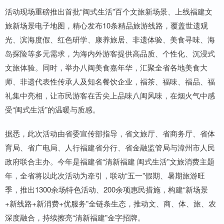
活动现场重磅推出首批“闽式生活”百个文旅新场景、上线福建文
旅新场景电子地图，精心发布10条精品旅游线路，覆盖世遗观
光、滨海度假、红色研学、康养旅居、非遗体验、美食寻味、海
岛探险等多元需求，为海内外游客提供高品质、个性化、沉浸式
文旅体验。同时，举办八闽美食嘉年华，汇聚全省各地美食大
师、非遗代表性传承人及知名餐饮企业，福茶、福味、福品、福
礼集中亮相，让市民游客在舌尖上品味八闽风味，在烟火气中感
受“闽式生活”的温暖与质感。
据悉，此次活动由省委宣传部指导，省文旅厅、省商务厅、省体
育局、省广电局、人行福建省分行、省金融监管局与漳州市人民
政府联合主办。今年是福建省“清新福建 闽式生活”文旅消费主题
年，全省将以此次活动为牵引，联动“五一”假期、暑期旅游旺
季，推出1300余场特色活动、200余项惠民措施，构建“新场景
+新线路+新消费+优服务”全链条生态，推动文、商、体、旅、农
深度融合，持续擦亮“清新福建”金字招牌。