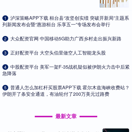
​泸深策略APP下载 桓台县“攻坚创实绩 突破开新局”主题系
1
列新闻发布会暨“惠游桓台 乐享五一”专场发布会举行
​大众配资官网 中国移动5G助力广西乡村走出振兴新路
2
​正好配资平台 大空头伯里做空人工智能龙头股
3
​中股配资平台 美军一架F-35战机疑似被伊朗火力击中后紧
4
急降落
​普通人怎么加杠杆买股票APP下载 霍尔木兹海峡收费站？
5
伊朗开了条安全通道，有油轮付了200万美元过路费
最新文章