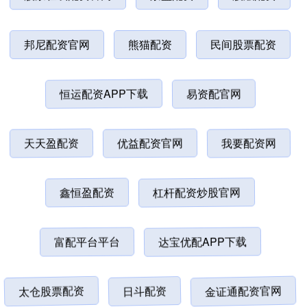
邦尼配资官网
熊猫配资
民间股票配资
恒运配资APP下载
易资配官网
天天盈配资
优益配资官网
我要配资网
鑫恒盈配资
杠杆配资炒股官网
富配平台平台
达宝优配APP下载
太仓股票配资
日斗配资
金证通配资官网