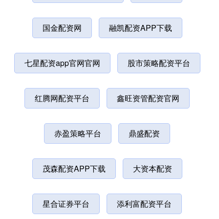
国金配资网
融凯配资APP下载
七星配资app官网官网
股市策略配资平台
红腾网配资平台
鑫旺资管配资官网
赤盈策略平台
鼎盛配资
茂森配资APP下载
大资本配资
星合证券平台
添利富配资平台