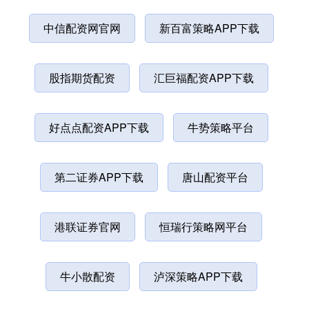
中信配资网官网
新百富策略APP下载
股指期货配资
汇巨福配资APP下载
好点点配资APP下载
牛势策略平台
第二证券APP下载
唐山配资平台
港联证券官网
恒瑞行策略网平台
牛小散配资
泸深策略APP下载