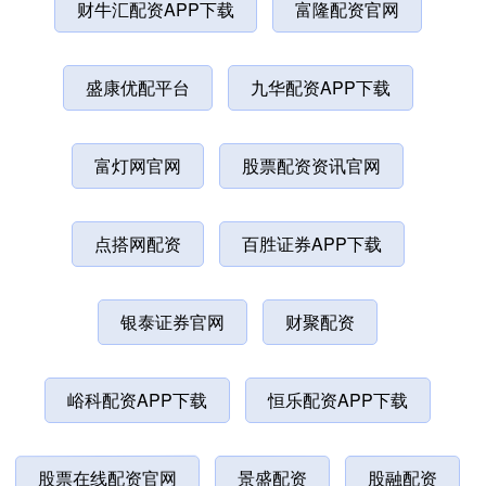
财牛汇配资APP下载
富隆配资官网
盛康优配平台
九华配资APP下载
富灯网官网
股票配资资讯官网
点搭网配资
百胜证券APP下载
银泰证券官网
财聚配资
峪科配资APP下载
恒乐配资APP下载
股票在线配资官网
景盛配资
股融配资