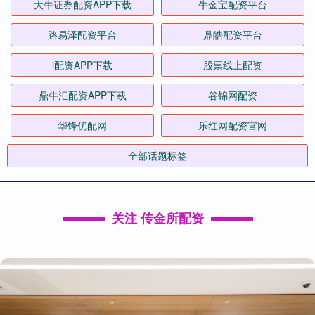
大牛证券配资APP下载
牛金宝配资平台
路易泽配资平台
鼎皓配资平台
i配资APP下载
股票线上配资
鼎牛汇配资APP下载
谷锦网配资
华锋优配网
乐红网配资官网
全部话题标签
关注 传金所配资