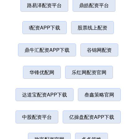
路易泽配资平台
鼎皓配资平台
i配资APP下载
股票线上配资
鼎牛汇配资APP下载
谷锦网配资
华锋优配网
乐红网配资官网
达道宝配资APP下载
叁鑫策略官网
中股配资平台
亿操盘配资APP下载