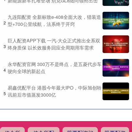
新能源新车扎堆登场 别克GL8陆尚领衔出击
九连阳配资 全新标致e-408全面大改，猎装造
2
型+700公里续航，法系终于开窍
巨人配资APP下载 一汽-大众正式推出全系双
3
终身质保 以长效服务回应全周期用车需求
永华配资官网 300万不是终点，是五菱代步车
4
驶向全球的新起点
易鑫优配平台 港股今年最大IPO，中际旭创聆
5
讯前后市值蒸发3000亿