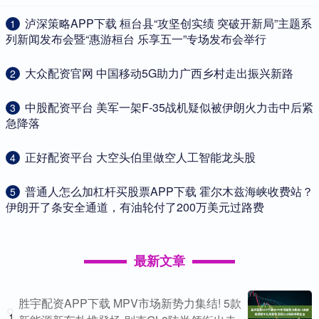
​泸深策略APP下载 桓台县“攻坚创实绩 突破开新局”主题系
1
列新闻发布会暨“惠游桓台 乐享五一”专场发布会举行
​大众配资官网 中国移动5G助力广西乡村走出振兴新路
2
​中股配资平台 美军一架F-35战机疑似被伊朗火力击中后紧
3
急降落
​正好配资平台 大空头伯里做空人工智能龙头股
4
​普通人怎么加杠杆买股票APP下载 霍尔木兹海峡收费站？
5
伊朗开了条安全通道，有油轮付了200万美元过路费
最新文章
胜宇配资APP下载 MPV市场新势力集结! 5款
1