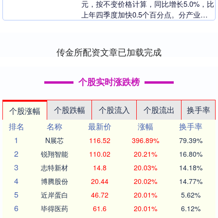
元，按不变价格计算，同比增长5.0%，比
上年四季度加快0.5个百分点。分产业
看，第一产业增加值11941亿元，同比增
长....
传金所配资文章已加载完成
个股实时涨跌榜
个股跌幅
个股流入
个股流出
换手率
个股涨幅
排名
名称
最新价
涨幅
换手率
1
N展芯
116.52
396.89%
79.39%
2
锐翔智能
110.02
20.21%
16.80%
3
志特新材
14.8
20.03%
14.18%
4
博腾股份
20.44
20.02%
14.77%
5
近岸蛋白
46.72
20.01%
5.62%
6
毕得医药
61.6
20.01%
6.12%