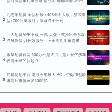
新能源新车扎堆登场 别克GL8陆尚领衔出击
九连阳配资 全新标致e-408全面大改，猎装造
2
型+700公里续航，法系终于开窍
巨人配资APP下载 一汽-大众正式推出全系双
3
终身质保 以长效服务回应全周期用车需求
永华配资官网 300万不是终点，是五菱代步车
4
驶向全球的新起点
易鑫优配平台 港股今年最大IPO，中际旭创聆
5
讯前后市值蒸发3000亿