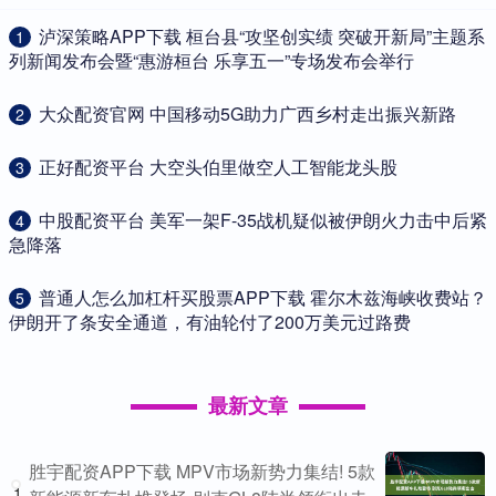
​泸深策略APP下载 桓台县“攻坚创实绩 突破开新局”主题系
1
列新闻发布会暨“惠游桓台 乐享五一”专场发布会举行
​大众配资官网 中国移动5G助力广西乡村走出振兴新路
2
​正好配资平台 大空头伯里做空人工智能龙头股
3
​中股配资平台 美军一架F-35战机疑似被伊朗火力击中后紧
4
急降落
​普通人怎么加杠杆买股票APP下载 霍尔木兹海峡收费站？
5
伊朗开了条安全通道，有油轮付了200万美元过路费
最新文章
胜宇配资APP下载 MPV市场新势力集结! 5款
1