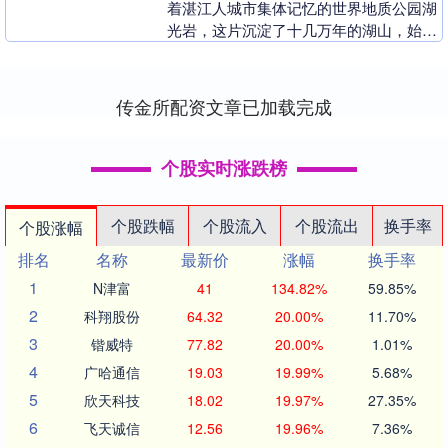
着湛江人城市集体记忆的世界地质公园湖
光岩，这片沉淀了十几万年的湖山，始终
与这座城市的生长同频。 在“五一”假期到
来之际，小南....
传金所配资文章已加载完成
个股实时涨跌榜
个股跌幅
个股流入
个股流出
换手率
个股涨幅
排名
名称
最新价
涨幅
换手率
1
N津富
41
134.82%
59.85%
2
科翔股份
64.32
20.00%
11.70%
3
锴威特
77.82
20.00%
1.01%
4
广哈通信
19.03
19.99%
5.68%
5
欣天科技
18.02
19.97%
27.35%
6
飞天诚信
12.56
19.96%
7.36%