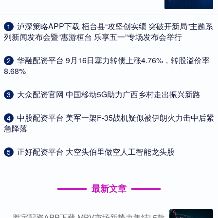
​泸深策略APP下载 桓台县“攻坚创实绩 突破开新局”主题系
1
列新闻发布会暨“惠游桓台 乐享五一”专场发布会举行
​华融配资平台 9月16日塞力转债上涨4.76%，转股溢价率
2
8.68%
​大众配资官网 中国移动5G助力广西乡村走出振兴新路
3
​中股配资平台 美军一架F-35战机疑似被伊朗火力击中后紧
4
急降落
​正好配资平台 大空头伯里做空人工智能龙头股
5
最新文章
胜宇配资APP下载 MPV市场新势力集结! 5款