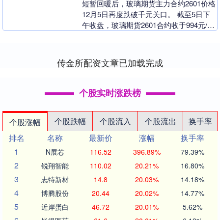
短暂回暖后，玻璃期货主力合约2601价格
12月5日再度跌破千元关口。 截至5日下
午收盘，玻璃期货2601合约收于994元/
吨。此前在11月下旬，该主力合约最低
报....
传金所配资文章已加载完成
个股实时涨跌榜
个股跌幅
个股流入
个股流出
换手率
个股涨幅
排名
名称
最新价
涨幅
换手率
1
N展芯
116.52
396.89%
79.39%
2
锐翔智能
110.02
20.21%
16.80%
3
志特新材
14.8
20.03%
14.18%
4
博腾股份
20.44
20.02%
14.77%
5
近岸蛋白
46.72
20.01%
5.62%