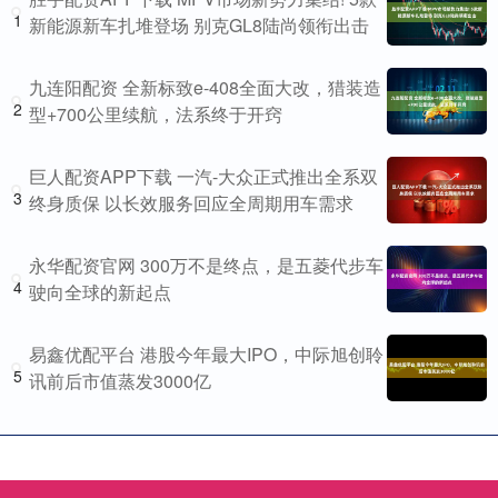
1
新能源新车扎堆登场 别克GL8陆尚领衔出击
九连阳配资 全新标致e-408全面大改，猎装造
2
型+700公里续航，法系终于开窍
巨人配资APP下载 一汽-大众正式推出全系双
3
终身质保 以长效服务回应全周期用车需求
永华配资官网 300万不是终点，是五菱代步车
4
驶向全球的新起点
易鑫优配平台 港股今年最大IPO，中际旭创聆
5
讯前后市值蒸发3000亿